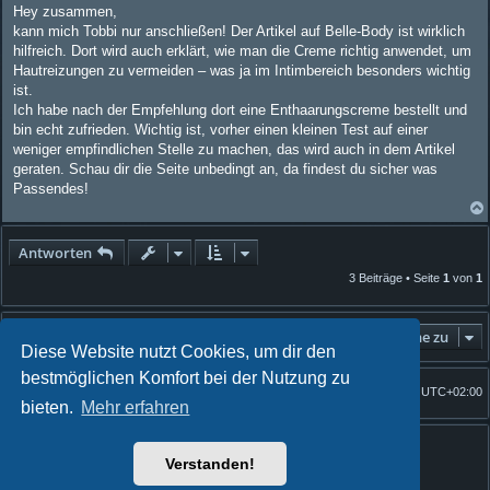
i
Hey zusammen,
t
kann mich Tobbi nur anschließen! Der Artikel auf Belle-Body ist wirklich
r
a
hilfreich. Dort wird auch erklärt, wie man die Creme richtig anwendet, um
g
Hautreizungen zu vermeiden – was ja im Intimbereich besonders wichtig
ist.
Ich habe nach der Empfehlung dort eine Enthaarungscreme bestellt und
bin echt zufrieden. Wichtig ist, vorher einen kleinen Test auf einer
weniger empfindlichen Stelle zu machen, das wird auch in dem Artikel
geraten. Schau dir die Seite unbedingt an, da findest du sicher was
Passendes!
Antworten
3 Beiträge • Seite
1
von
1
Gehe zu
Diese Website nutzt Cookies, um dir den
bestmöglichen Komfort bei der Nutzung zu
Foren-Übersicht
Alle Zeiten sind
UTC+02:00
Startseite
bieten.
Mehr erfahren
Powered by
phpBB
® Forum Software © phpBB Limited
Quantum Codex style by
FanFanlaTuFlippe
Verstanden!
Deutsche Übersetzung durch
phpBB.de