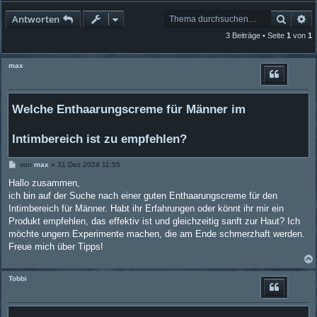
Suche
Er
Antworten
3 Beiträge • Seite
1
von
1
max
Welche Enthaarungscreme für Männer im
Intimbereich ist zu empfehlen?
B
von
max
»
31 Dez 2024 11:55
e
i
Hallo zusammen,
t
ich bin auf der Suche nach einer guten Enthaarungscreme für den
r
a
Intimbereich für Männer. Habt ihr Erfahrungen oder könnt ihr mir ein
g
Produkt empfehlen, das effektiv ist und gleichzeitig sanft zur Haut? Ich
möchte ungern Experimente machen, die am Ende schmerzhaft werden.
Freue mich über Tipps!
Tobbi