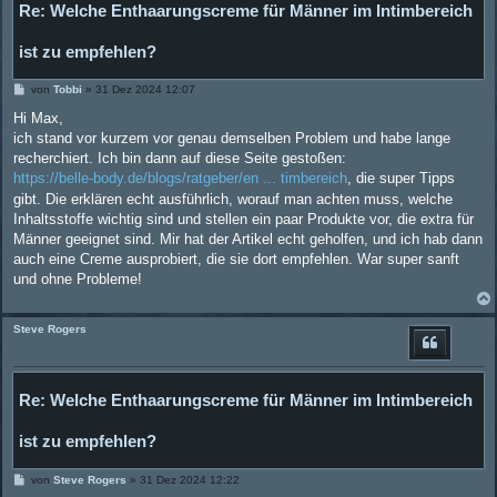
Re: Welche Enthaarungscreme für Männer im Intimbereich
ist zu empfehlen?
B
von
Tobbi
»
31 Dez 2024 12:07
e
i
Hi Max,
t
ich stand vor kurzem vor genau demselben Problem und habe lange
r
a
recherchiert. Ich bin dann auf diese Seite gestoßen:
g
https://belle-body.de/blogs/ratgeber/en ... timbereich
, die super Tipps
gibt. Die erklären echt ausführlich, worauf man achten muss, welche
Inhaltsstoffe wichtig sind und stellen ein paar Produkte vor, die extra für
Männer geeignet sind. Mir hat der Artikel echt geholfen, und ich hab dann
auch eine Creme ausprobiert, die sie dort empfehlen. War super sanft
und ohne Probleme!
Steve Rogers
Re: Welche Enthaarungscreme für Männer im Intimbereich
ist zu empfehlen?
B
von
Steve Rogers
»
31 Dez 2024 12:22
e