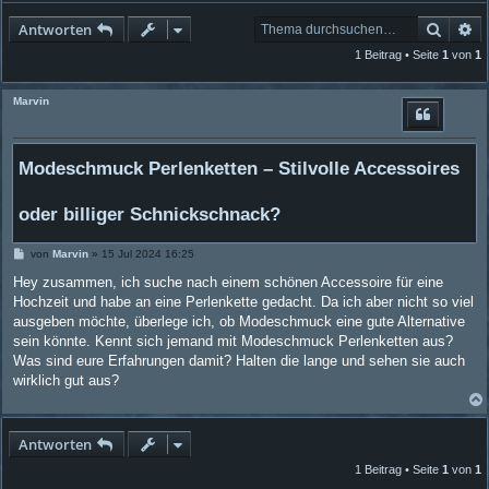
Suche
Er
Antworten
1 Beitrag • Seite
1
von
1
Marvin
Modeschmuck Perlenketten – Stilvolle Accessoires
oder billiger Schnickschnack?
B
von
Marvin
»
15 Jul 2024 16:25
e
i
Hey zusammen, ich suche nach einem schönen Accessoire für eine
t
Hochzeit und habe an eine Perlenkette gedacht. Da ich aber nicht so viel
r
a
ausgeben möchte, überlege ich, ob Modeschmuck eine gute Alternative
g
sein könnte. Kennt sich jemand mit Modeschmuck Perlenketten aus?
Was sind eure Erfahrungen damit? Halten die lange und sehen sie auch
wirklich gut aus?
Antworten
1 Beitrag • Seite
1
von
1