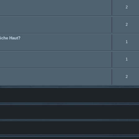
2
2
liche Haut?
1
1
2