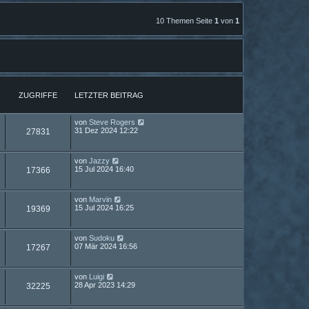
10 Themen Seite
1
von
1
ZUGRIFFE
LETZTER BEITRAG
von
Steve Rogers
31 Dez 2024 12:22
27831
von
Jazzy
15 Jul 2024 16:40
17366
von
Marvin
15 Jul 2024 16:25
19369
von
Sudoku
07 Mär 2024 16:56
17267
von
Luigi
28 Apr 2023 14:29
32225