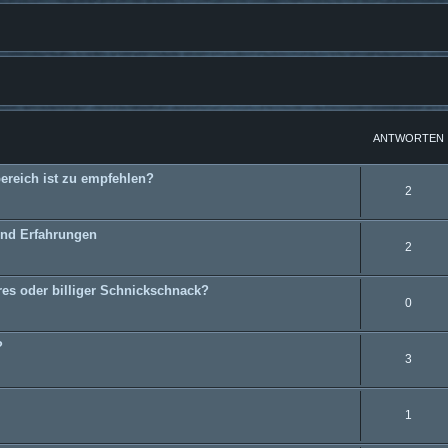
weiterte Suche
ANTWORTEN
ereich ist zu empfehlen?
2
und Erfahrungen
2
res oder billiger Schnickschnack?
0
?
3
1