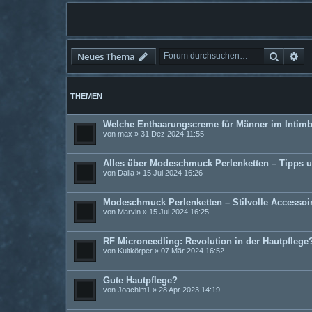
Suche
Er
Neues Thema
THEMEN
Welche Enthaarungscreme für Männer im Intimb
von
max
» 31 Dez 2024 11:55
Alles über Modeschmuck Perlenketten – Tipps 
von
Dalia
» 15 Jul 2024 16:26
Modeschmuck Perlenketten – Stilvolle Accessoi
von
Marvin
» 15 Jul 2024 16:25
RF Microneedling: Revolution in der Hautpflege
von
Kultkörper
» 07 Mär 2024 16:52
Gute Hautpflege?
von
Joachim1
» 28 Apr 2023 14:19