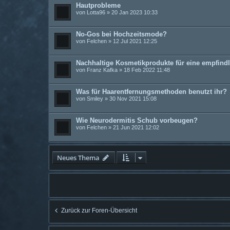
Hautprobleme
von
Lotta96
» 20 Jan 2023 10:33
No-Gos bei Hochzeitsmode?
von
Felchen
» 12 Jul 2021 12:25
Nachhaltige Kosmetikprodukte für eine empfind
von
Franz Kafka
» 18 Feb 2022 11:48
Was für Haarentfernungsmethoden benutzt ihr?
von
Smiley
» 30 Nov 2021 15:08
Wie Neurodermitis Schub vorbeugen?
von
Felchen
» 21 Jun 2021 12:02
Neues Thema
Zurück zur Foren-Übersicht