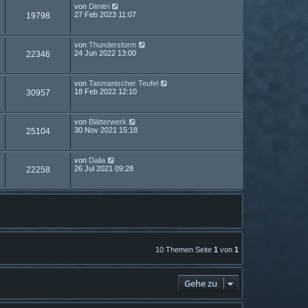
von
Dimitri
27 Feb 2023 11:07
19798
von
Thunderstorm
24 Jun 2022 13:00
22346
von
Tasmanischer Teufel
18 Feb 2022 12:10
30957
von
Blätterwerk
30 Nov 2021 15:18
25104
von
Dalia
26 Jul 2021 09:28
22258
10 Themen Seite
1
von
1
Gehe zu