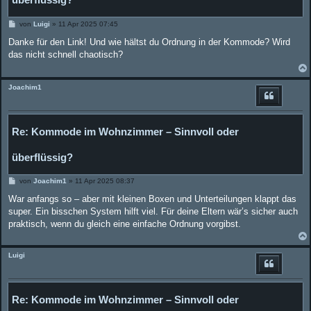
B
von
Luigi
»
11 Apr 2025 07:45
e
i
Danke für den Link! Und wie hältst du Ordnung in der Kommode? Wird
t
das nicht schnell chaotisch?
r
a
g
Joachim1
Re: Kommode im Wohnzimmer – Sinnvoll oder
überflüssig?
B
von
Joachim1
»
11 Apr 2025 08:37
e
i
War anfangs so – aber mit kleinen Boxen und Unterteilungen klappt das
t
super. Ein bisschen System hilft viel. Für deine Eltern wär’s sicher auch
r
a
praktisch, wenn du gleich eine einfache Ordnung vorgibst.
g
Luigi
Re: Kommode im Wohnzimmer – Sinnvoll oder