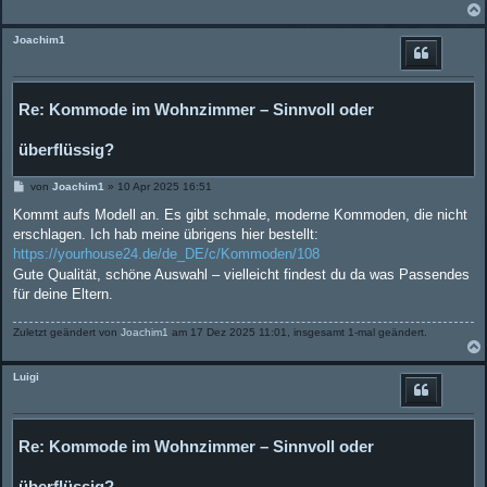
g
Joachim1
Re: Kommode im Wohnzimmer – Sinnvoll oder
überflüssig?
B
von
Joachim1
»
10 Apr 2025 16:51
e
i
Kommt aufs Modell an. Es gibt schmale, moderne Kommoden, die nicht
t
erschlagen. Ich hab meine übrigens hier bestellt:
r
a
https://yourhouse24.de/de_DE/c/Kommoden/108
g
Gute Qualität, schöne Auswahl – vielleicht findest du da was Passendes
für deine Eltern.
Zuletzt geändert von
Joachim1
am 17 Dez 2025 11:01, insgesamt 1-mal geändert.
Luigi
Re: Kommode im Wohnzimmer – Sinnvoll oder
überflüssig?