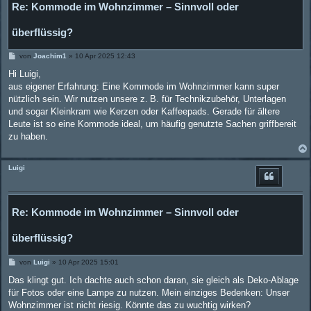
Re: Kommode im Wohnzimmer – Sinnvoll oder
überflüssig?
B
von
Joachim1
»
10 Apr 2025 12:43
e
i
Hi Luigi,
t
aus eigener Erfahrung: Eine Kommode im Wohnzimmer kann super
r
a
nützlich sein. Wir nutzen unsere z. B. für Technikzubehör, Unterlagen
g
und sogar Kleinkram wie Kerzen oder Kaffeepads. Gerade für ältere
Leute ist so eine Kommode ideal, um häufig genutzte Sachen griffbereit
zu haben.
Luigi
Re: Kommode im Wohnzimmer – Sinnvoll oder
überflüssig?
B
von
Luigi
»
10 Apr 2025 15:01
e
i
Das klingt gut. Ich dachte auch schon daran, sie gleich als Deko-Ablage
t
für Fotos oder eine Lampe zu nutzen. Mein einziges Bedenken: Unser
r
a
Wohnzimmer ist nicht riesig. Könnte das zu wuchtig wirken?