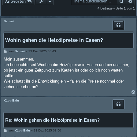
Suche
Er
Antworten
4 Beiträge • Seite
1
von
1
Banzai
Wohin gehen die Heizölpreise in Essen?
B
von
Banzai
»
23 Dez 2025 08:43
e
i
Moin zusammen,
t
ich beobachte seit Wochen die Heizölpreise in Essen und bin unsicher,
r
a
ob jetzt ein guter Zeitpunkt zum Kaufen ist oder ob ich noch warten
g
sollte.
Wie schätzt ihr die Entwicklung ein – fallen die Preise nochmal oder
ziehen sie eher an?
KäptnBalu
Re: Wohin gehen die Heizölpreise in Essen?
B
von
KäptnBalu
»
23 Dez 2025 08:50
e