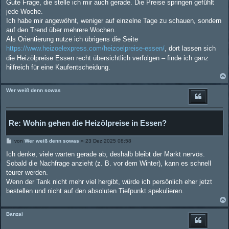
i
Gute Frage, die stelle ich mir auch gerade. Die Preise springen gefühlt
t
jede Woche.
r
a
Ich habe mir angewöhnt, weniger auf einzelne Tage zu schauen, sondern
g
auf den Trend über mehrere Wochen.
Als Orientierung nutze ich übrigens die Seite
https://www.heizoelexpress.com/heizoelpreise-essen/
, dort lassen sich
die Heizölpreise Essen recht übersichtlich verfolgen – finde ich ganz
hilfreich für eine Kaufentscheidung.
Wer weiß denn sowas
Re: Wohin gehen die Heizölpreise in Essen?
B
von
Wer weiß denn sowas
»
23 Dez 2025 08:58
e
i
Ich denke, viele warten gerade ab, deshalb bleibt der Markt nervös.
t
Sobald die Nachfrage anzieht (z. B. vor dem Winter), kann es schnell
r
a
teurer werden.
g
Wenn der Tank nicht mehr viel hergibt, würde ich persönlich eher jetzt
bestellen und nicht auf den absoluten Tiefpunkt spekulieren.
Banzai