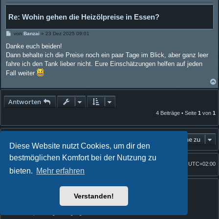
Re: Wohin gehen die Heizölpreise in Essen?
B
von
Banzai
»
23 Dez 2025 09:01
e
i
Danke euch beiden!
t
Dann behalte ich die Preise noch ein paar Tage im Blick, aber ganz leer
r
a
fahre ich den Tank lieber nicht. Eure Einschätzungen helfen auf jeden
g
Fall weiter
Antworten
4 Beiträge • Seite
1
von
1
Gehe zu
Diese Website nutzt Cookies, um dir den
bestmöglichen Komfort bei der Nutzung zu
Foren-Übersicht
Alle Zeiten sind
UTC+02:00
Startseite
bieten.
Mehr erfahren
Powered by
phpBB
® Forum Software © phpBB Limited
Quantum Codex style by
FanFanlaTuFlippe
Verstanden!
Deutsche Übersetzung durch
phpBB.de
Datenschutz
|
Nutzungsbedingungen