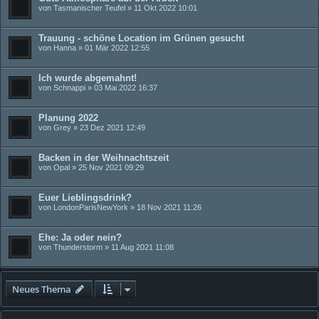
von
Tasmanischer Teufel
» 11 Okt 2022 10:01
Trauung - schöne Location im Grünen gesucht
von
Hanna
» 01 Mär 2022 12:55
Ich wurde abgemahnt!
von
Schnappi
» 03 Mai 2022 16:37
Planung 2022
von
Grey
» 23 Dez 2021 12:49
Backen in der Weihnachtszeit
von
Opal
» 25 Nov 2021 09:29
Euer Lieblingsdrink?
von
LondonParisNewYork
» 18 Nov 2021 11:26
Ehe: Ja oder nein?
von
Thunderstorm
» 11 Aug 2021 11:08
Neues Thema