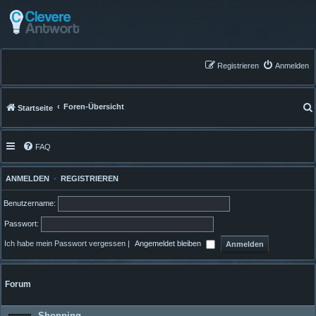
Registrieren
Anmelden
Foren-Übersicht
Startseite
FAQ
ANMELDEN
•
REGISTRIEREN
Benutzername:
Passwort:
Ich habe mein Passwort vergessen
|
Angemeldet bleiben
Forum
Shopping